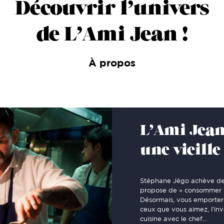
Découvrir l’univers
de L’Ami Jean !
À propos
L’Ami Jean
une vieill
Stéphane Jégo achève des
propose de « consommer »
Désormais, vous emporterez
ceux que vous aimez, l’inv
cuisine avec le chef…