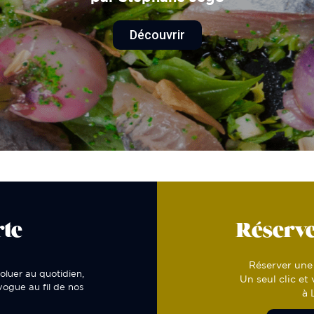
Découvrir
rte
Réserve
Réserver une 
oluer au quotidien,
Un seul clic et
 vogue au fil de nos
à 