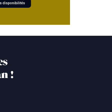
s disponibilités
es
n !