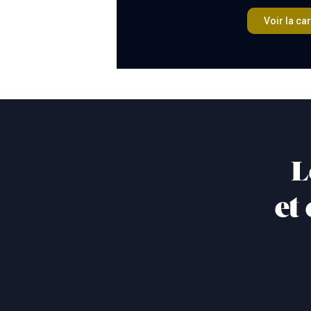
Voir la car
L
et